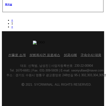
회의실
Previous
«
1
Next
»
선율로 소개
성범죄사건 프로세스
성공사례
구속수사 대응
대표: 신혁범, 남성진 | 사업자등록번호: 230-22-00904
Tel. 1670-6681 | Fax. 031-309-5939 | E-mail. seonyullaw@naver.com
주소 : 경기도 수원시 영통구 광교중앙로 248번길 95-1 302,303,304,305
2021. SYCRIMINAL. ALL RIGHTS RESERVED.