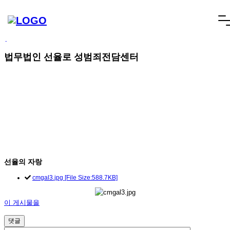
빠른상담
네이버톡톡
텔레그램
빠른상담 1670-6681
네이버톡톡
텔레그램
메
SCROLL DOWN
뉴
건
너
법무법인 선율로 성범죄전담센터
뛰
기
선율의 자랑
cmgal3.jpg [File Size:588.7KB]
이 게시물을
댓글