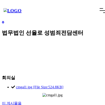
빠른상담
네이버톡톡
텔레그램
빠른상담 1670-6681
네이버톡톡
텔레그램
메
SCROLL DOWN
뉴
건
너
법무법인 선율로 성범죄전담센터
뛰
기
회의실
cmgal1.jpg [File Size:524.8KB]
이 게시물을