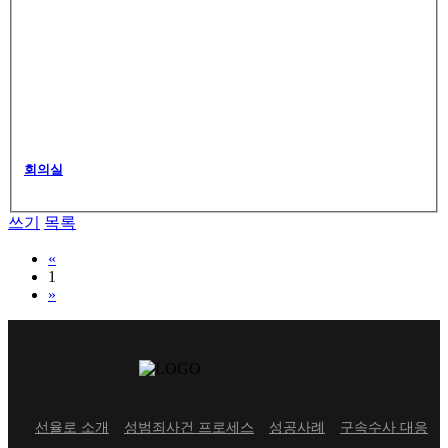
회의실
쓰기
목록
Previous
«
1
Next
»
선율로 소개
성범죄사건 프로세스
성공사례
구속수사 대응