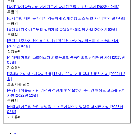
무죄
[강간] 강간당했다며 여자친구가 남자친구를 고소한 사례 [2023년 04월]
무혐의
[강제추행] 대학 동기에게 억울하게 강제추행 고소 당한 사례 [2023년 04월]
무혐의
[통매음] 전 아내로부터 성관계를 종용당한 의뢰인 사례 [2023년 03월]
무혐의
[준강간] 준강간 혐의로 1심에서 징역형 받았으나 항소하여 석방된 사례
[2023년 03월]
집행유예
[성매매] 과도한 스트레스와 외로움으로 충동적으로 성매매한 사례 [2023년
01월]
기소유예
[13세미만미성년자강제추행] 16세가 11세 아동 강제추행한 사례 [2023년 2
월]
보호처분 결정
[준강간] 어플로 만난 여성과 성관계 후 억울하게 준강간 혐의로 고소를 당한
사안 [2022년 12월]
무혐의
[카촬죄] 이웃집 환한 불빛을 보고 호기심으로 범행을 저지른 사례 [2023년
02월]
기소유예
Previous
«