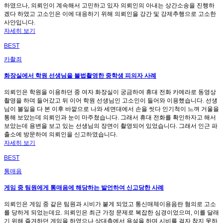
하였으나, 의뢰인이 계속해서 고민하고 있자 의뢰인의 아내는 상간소송을 진행하
겠다 하였고 고소인은 이에 대응하기 위해 의뢰인을 강간 및 강제추행으로 고소한
사안입니다.
자세히 보기
BEST
카촬죄
화장실에서 학원 선생님을 불법촬영한 중학생 피의자 사례
의뢰인은 학원을 이용하던 중 여자 화장실이 궁금하여 휴대 전화 카메라로 동영상
촬영을 하며 들어갔고 뒤 이어 학원 선생님인 고소인이 들어와 이용했습니다. 선생
님이 볼일을 다 본 이후 바깥으로 나와 세면대에서 손을 씻다 인기척이 느껴 거울을
통해 보았는데 의뢰인과 눈이 마주쳤습니다. 그래서 휴대 전화를 확인하자고 해서
보았는데 용변을 보고 있는 선생님의 장면이 촬영되어 있었습니다. 그래서 인근 파
출소에 방문하여 의뢰인을 신고하였습니다.
자세히 보기
BEST
통매음
게임 중 팀원에게 통매음에 해당하는 발언하여 신고당한 사례
의뢰인은 게임 중 같은 팀원과 시비가 붙게 되었고 통신매체이용음란 혐의로 고소
를 당하게 되었는데요. 의뢰인은 최근 가정 문제로 복잡한 심경이었으며, 이를 달래
기 위해 즐겨하던 게임을 하였으나 상대측에서 욕설을 하며 시비를 걸자 참지 못하