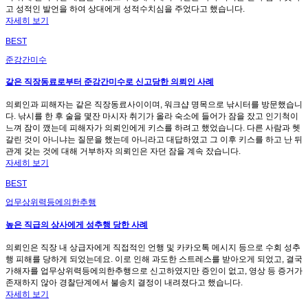
고 성적인 발언을 하여 상대에게 성적수치심을 주었다고 했습니다.
자세히 보기
BEST
준강간미수
같은 직장동료로부터 준강간미수로 신고당한 의뢰인 사례
의뢰인과 피해자는 같은 직장동료사이이며, 워크샵 명목으로 낚시터를 방문했습니
다. 낚시를 한 후 술을 몇잔 마시자 취기가 올라 숙소에 들어가 잠을 잤고 인기척이
느껴 잠이 깼는데 피해자가 의뢰인에게 키스를 하려고 했었습니다. 다른 사람과 헷
갈린 것이 아니냐는 질문을 했는데 아니라고 대답하였고 그 이후 키스를 하고 난 뒤
관계 갖는 것에 대해 거부하자 의뢰인은 자던 잠을 계속 잤습니다.
자세히 보기
BEST
업무상위력등에의한추행
높은 직급의 상사에게 성추행 당한 사례
의뢰인은 직장 내 상급자에게 직접적인 언행 및 카카오톡 메시지 등으로 수회 성추
행 피해를 당하게 되었는데요. 이로 인해 과도한 스트레스를 받아오게 되었고, 결국
가해자를 업무상위력등에의한추행으로 신고하였지만 증인이 없고, 영상 등 증거가
존재하지 않아 경찰단계에서 불송치 결정이 내려졌다고 했습니다.
자세히 보기