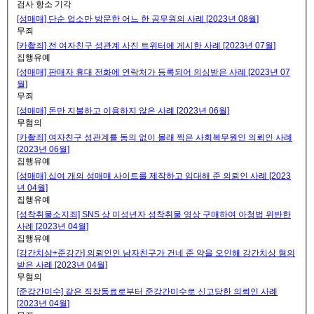
검사 항소 기각
[성매매] 단순 업소만 방문한 어느 한 공무원의 사례 [2023년 08월]
무죄
[카촬죄] 전 여자친구 성관계 사진 트위터에 게시한 사례 [2023년 07월]
집행유예
[성매매] 판매자 휴대 전화에 연락처가 등록되어 의심받은 사례 [2023년 07
월]
무죄
[성매매] 돈만 지불하고 이용하지 않은 사례 [2023년 06월]
무혐의
[카촬죄] 여자친구 성관계를 동의 없이 몰래 찍은 사회복무원인 의뢰인 사례
[2023년 06월]
집행유예
[성매매] 십여 개의 성매매 사이트를 제작하고 임대해 준 의뢰인 사례 [2023
년 04월]
집행유예
[성착취물소지죄] SNS 상 미성년자 성착취물 영상 구매하여 아청법 위반한
사례 [2023년 04월]
집행유예
[강간치상+준강간] 의뢰인인 남자친구가 건네 준 약을 오인해 강간치상 혐의
받은 사례 [2023년 04월]
무혐의
[준강간미수] 같은 직장동료로부터 준강간미수로 신고당한 의뢰인 사례
[2023년 04월]