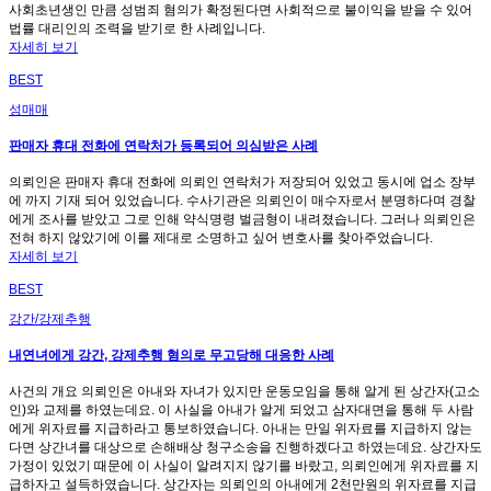
사회초년생인 만큼 성범죄 혐의가 확정된다면 사회적으로 불이익을 받을 수 있어
법률 대리인의 조력을 받기로 한 사례입니다.
자세히 보기
BEST
성매매
판매자 휴대 전화에 연락처가 등록되어 의심받은 사례
의뢰인은 판매자 휴대 전화에 의뢰인 연락처가 저장되어 있었고 동시에 업소 장부
에 까지 기재 되어 있었습니다. 수사기관은 의뢰인이 매수자로서 분명하다며 경찰
에게 조사를 받았고 그로 인해 약식명령 벌금형이 내려졌습니다. 그러나 의뢰인은
전혀 하지 않았기에 이를 제대로 소명하고 싶어 변호사를 찾아주었습니다.
자세히 보기
BEST
강간/강제추행
내연녀에게 강간, 강제추행 혐의로 무고당해 대응한 사례
사건의 개요 의뢰인은 아내와 자녀가 있지만 운동모임을 통해 알게 된 상간자(고소
인)와 교제를 하였는데요. 이 사실을 아내가 알게 되었고 삼자대면을 통해 두 사람
에게 위자료를 지급하라고 통보하였습니다. 아내는 만일 위자료를 지급하지 않는
다면 상간녀를 대상으로 손해배상 청구소송을 진행하겠다고 하였는데요. 상간자도
가정이 있었기 때문에 이 사실이 알려지지 않기를 바랐고, 의뢰인에게 위자료를 지
급하자고 설득하였습니다. 상간자는 의뢰인의 아내에게 2천만원의 위자료를 지급