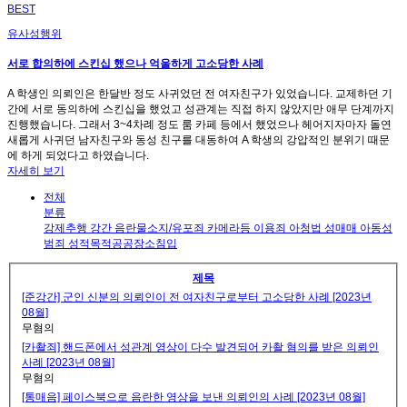
BEST
유사성행위
서로 합의하에 스킨십 했으나 억울하게 고소당한 사례
A 학생인 의뢰인은 한달반 정도 사귀었던 전 여자친구가 있었습니다. 교제하던 기
간에 서로 동의하에 스킨십을 했었고 성관계는 직접 하지 않았지만 애무 단계까지
진행했습니다. 그래서 3~4차례 정도 룸 카페 등에서 했었으나 헤어지자마자 돌연
새롭게 사귀던 남자친구와 동성 친구를 대동하여 A 학생의 강압적인 분위기 때문
에 하게 되었다고 하였습니다.
자세히 보기
전체
분류
강제추행
강간
음란물소지/유포죄
카메라등 이용죄
아청법
성매매
아동성
범죄
성적목적공공장소침입
제목
[준강간] 군인 신분의 의뢰인이 전 여자친구로부터 고소당한 사례 [2023년
08월]
무혐의
[카촬죄] 핸드폰에서 성관계 영상이 다수 발견되어 카촬 혐의를 받은 의뢰인
사례 [2023년 08월]
무혐의
[통매음] 페이스북으로 음란한 영상을 보낸 의뢰인의 사례 [2023년 08월]