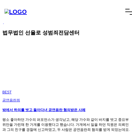
빠른상담
네이버톡톡
텔레그램
빠른상담 1670-6681
네이버톡톡
텔레그램
메
SCROLL DOWN
뉴
건
너
법무법인 선율로 성범죄전담센터
뛰
기
BEST
공연음란죄
밖에서 하의를 벗고 돌아다녀 공연음란 혐의받은 사례
평소 좋아하던 가수의 퍼포먼스가 생각났고, 해당 가수와 같이 바지를 벗고 중요부
위만을 가린채 한 가게를 이용했다고 했습니다. 가게에서 일을 하던 직원은 의뢰인
과 그의 친구를 경찰에 신고하였고, 두 사람은 공연음란죄 혐의를 받게 되었는데요.