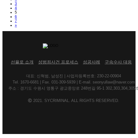
3
4
5
6
7
Next
»
선율로 소개
성범죄사건 프로세스
성공사례
구속수사 대응
대표: 신혁범, 남성진 | 사업자등록번호: 230-22-00904
Tel. 1670-6681 | Fax. 031-309-5939 | E-mail. seonyullaw@naver.com
주소 : 경기도 수원시 영통구 광교중앙로 248번길 95-1 302,303,304,305
2021. SYCRIMINAL. ALL RIGHTS RESERVED.