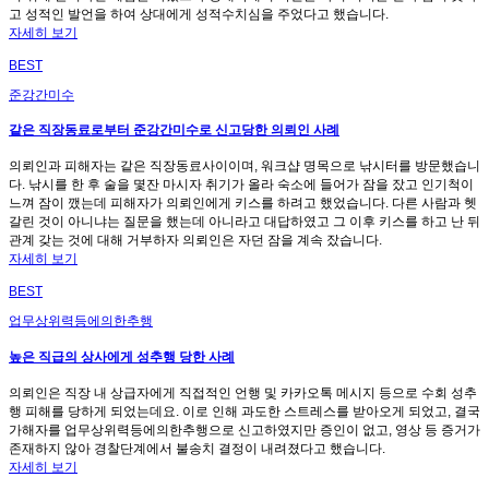
고 성적인 발언을 하여 상대에게 성적수치심을 주었다고 했습니다.
자세히 보기
BEST
준강간미수
같은 직장동료로부터 준강간미수로 신고당한 의뢰인 사례
의뢰인과 피해자는 같은 직장동료사이이며, 워크샵 명목으로 낚시터를 방문했습니
다. 낚시를 한 후 술을 몇잔 마시자 취기가 올라 숙소에 들어가 잠을 잤고 인기척이
느껴 잠이 깼는데 피해자가 의뢰인에게 키스를 하려고 했었습니다. 다른 사람과 헷
갈린 것이 아니냐는 질문을 했는데 아니라고 대답하였고 그 이후 키스를 하고 난 뒤
관계 갖는 것에 대해 거부하자 의뢰인은 자던 잠을 계속 잤습니다.
자세히 보기
BEST
업무상위력등에의한추행
높은 직급의 상사에게 성추행 당한 사례
의뢰인은 직장 내 상급자에게 직접적인 언행 및 카카오톡 메시지 등으로 수회 성추
행 피해를 당하게 되었는데요. 이로 인해 과도한 스트레스를 받아오게 되었고, 결국
가해자를 업무상위력등에의한추행으로 신고하였지만 증인이 없고, 영상 등 증거가
존재하지 않아 경찰단계에서 불송치 결정이 내려졌다고 했습니다.
자세히 보기