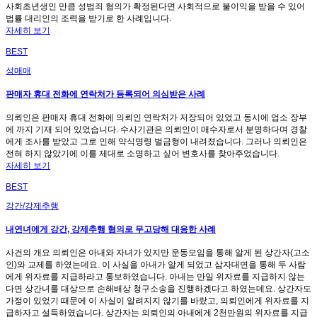
사회초년생인 만큼 성범죄 혐의가 확정된다면 사회적으로 불이익을 받을 수 있어
법률 대리인의 조력을 받기로 한 사례입니다.
자세히 보기
BEST
성매매
판매자 휴대 전화에 연락처가 등록되어 의심받은 사례
의뢰인은 판매자 휴대 전화에 의뢰인 연락처가 저장되어 있었고 동시에 업소 장부
에 까지 기재 되어 있었습니다. 수사기관은 의뢰인이 매수자로서 분명하다며 경찰
에게 조사를 받았고 그로 인해 약식명령 벌금형이 내려졌습니다. 그러나 의뢰인은
전혀 하지 않았기에 이를 제대로 소명하고 싶어 변호사를 찾아주었습니다.
자세히 보기
BEST
강간/강제추행
내연녀에게 강간, 강제추행 혐의로 무고당해 대응한 사례
사건의 개요 의뢰인은 아내와 자녀가 있지만 운동모임을 통해 알게 된 상간자(고소
인)와 교제를 하였는데요. 이 사실을 아내가 알게 되었고 삼자대면을 통해 두 사람
에게 위자료를 지급하라고 통보하였습니다. 아내는 만일 위자료를 지급하지 않는
다면 상간녀를 대상으로 손해배상 청구소송을 진행하겠다고 하였는데요. 상간자도
가정이 있었기 때문에 이 사실이 알려지지 않기를 바랐고, 의뢰인에게 위자료를 지
급하자고 설득하였습니다. 상간자는 의뢰인의 아내에게 2천만원의 위자료를 지급