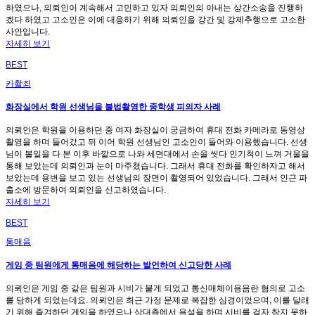
하였으나, 의뢰인이 계속해서 고민하고 있자 의뢰인의 아내는 상간소송을 진행하
겠다 하였고 고소인은 이에 대응하기 위해 의뢰인을 강간 및 강제추행으로 고소한
사안입니다.
자세히 보기
BEST
카촬죄
화장실에서 학원 선생님을 불법촬영한 중학생 피의자 사례
의뢰인은 학원을 이용하던 중 여자 화장실이 궁금하여 휴대 전화 카메라로 동영상
촬영을 하며 들어갔고 뒤 이어 학원 선생님인 고소인이 들어와 이용했습니다. 선생
님이 볼일을 다 본 이후 바깥으로 나와 세면대에서 손을 씻다 인기척이 느껴 거울을
통해 보았는데 의뢰인과 눈이 마주쳤습니다. 그래서 휴대 전화를 확인하자고 해서
보았는데 용변을 보고 있는 선생님의 장면이 촬영되어 있었습니다. 그래서 인근 파
출소에 방문하여 의뢰인을 신고하였습니다.
자세히 보기
BEST
통매음
게임 중 팀원에게 통매음에 해당하는 발언하여 신고당한 사례
의뢰인은 게임 중 같은 팀원과 시비가 붙게 되었고 통신매체이용음란 혐의로 고소
를 당하게 되었는데요. 의뢰인은 최근 가정 문제로 복잡한 심경이었으며, 이를 달래
기 위해 즐겨하던 게임을 하였으나 상대측에서 욕설을 하며 시비를 걸자 참지 못하