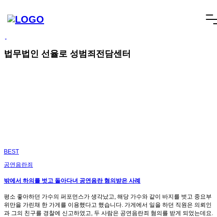
빠른상담
네이버톡톡
텔레그램
빠른상담 1670-6681
네이버톡톡
텔레그램
메
SCROLL DOWN
뉴
건
너
법무법인 선율로 성범죄전담센터
뛰
기
BEST
공연음란죄
밖에서 하의를 벗고 돌아다녀 공연음란 혐의받은 사례
평소 좋아하던 가수의 퍼포먼스가 생각났고, 해당 가수와 같이 바지를 벗고 중요부
위만을 가린채 한 가게를 이용했다고 했습니다. 가게에서 일을 하던 직원은 의뢰인
과 그의 친구를 경찰에 신고하였고, 두 사람은 공연음란죄 혐의를 받게 되었는데요.