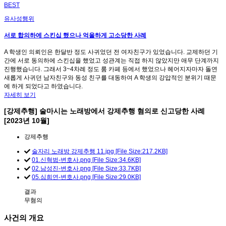
BEST
유사성행위
서로 합의하에 스킨십 했으나 억울하게 고소당한 사례
A 학생인 의뢰인은 한달반 정도 사귀었던 전 여자친구가 있었습니다. 교제하던 기
간에 서로 동의하에 스킨십을 했었고 성관계는 직접 하지 않았지만 애무 단계까지
진행했습니다. 그래서 3~4차례 정도 룸 카페 등에서 했었으나 헤어지자마자 돌연
새롭게 사귀던 남자친구와 동성 친구를 대동하여 A 학생의 강압적인 분위기 때문
에 하게 되었다고 하였습니다.
자세히 보기
[강제추행] 술마시는 노래방에서 강제추행 혐의로 신고당한 사례
[2023년 10월]
강제추행
술자리 노래방 강제추행 11.jpg [File Size:217.2KB]
01.신혁범-변호사.png [File Size:34.6KB]
02.남성진-변호사.png [File Size:33.7KB]
05.심희연-변호사.png [File Size:29.0KB]
결과
무혐의
사건의 개요