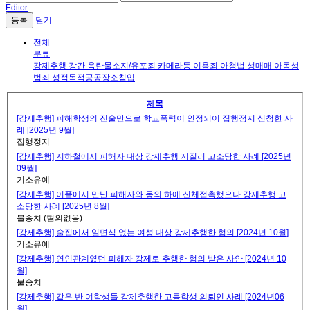
Editor
닫기
전체
분류
강제추행
강간
음란물소지/유포죄
카메라등 이용죄
아청법
성매매
아동성
범죄
성적목적공공장소침입
제목
[강제추행] 피해학생의 진술만으로 학교폭력이 인정되어 집행정지 신청한 사
례 [2025년 9월]
집행정지
[강제추행] 지하철에서 피해자 대상 강제추행 저질러 고소당한 사례 [2025년
09월]
기소유예
[강제추행] 어플에서 만난 피해자와 동의 하에 신체접촉했으나 강제추행 고
소당한 사례 [2025년 8월]
불송치 (혐의없음)
[강제추행] 술집에서 일면식 없는 여성 대상 강제추행한 혐의 [2024년 10월]
기소유예
[강제추행] 연인관계였던 피해자 강제로 추행한 혐의 받은 사안 [2024년 10
월]
불송치
[강제추행] 같은 반 여학생들 강제추행한 고등학생 의뢰인 사례 [2024년06
월]