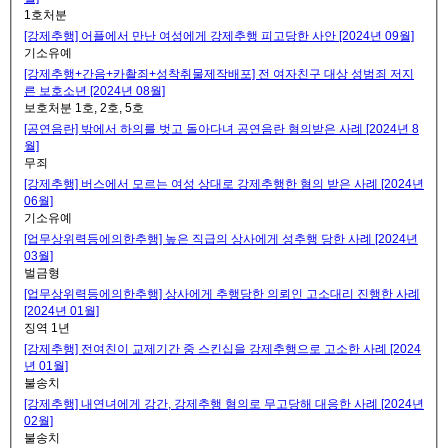
1호처분
[강제추행] 어플에서 만난 여성에게 강제추행 피고당한 사안 [2024년 09월]
기소유예
[강제추행+간음+카촬죄+성착취물제작배포] 전 여자친구 대상 성범죄 저지
른 보호소년 [2024년 08월]
보호처분 1호, 2호, 5호
[공연음란] 밖에서 하의를 벗고 돌아다녀 공연음란 혐의받은 사례 [2024년 8
월]
무죄
[강제추행] 버스에서 모르는 여성 상대로 강제추행한 혐의 받은 사례 [2024년
06월]
기소유예
[업무상위력등에의한추행] 높은 직급의 상사에게 성추행 당한 사례 [2024년
03월]
벌금형
[업무상위력등에의한추행] 상사에게 추행당한 의뢰인 고소대리 진행한 사례
[2024년 01월]
징역 1년
[강제추행] 전여친이 교제기간 중 스킨십을 강제추행으로 고소한 사례 [2024
년 01월]
불송치
[강제추행] 내연녀에게 강간, 강제추행 혐의로 무고당해 대응한 사례 [2024년
02월]
불송치