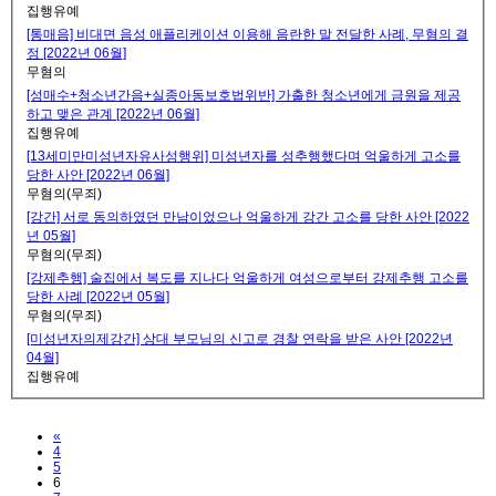
집행유예
[통매음] 비대면 음성 애플리케이션 이용해 음란한 말 전달한 사례, 무혐의 결
정 [2022년 06월]
무혐의
[성매수+청소년간음+실종아동보호법위반] 가출한 청소년에게 금원을 제공
하고 맺은 관계 [2022년 06월]
집행유예
[13세미만미성년자유사성행위] 미성년자를 성추행했다며 억울하게 고소를
당한 사안 [2022년 06월]
무혐의(무죄)
[강간] 서로 동의하였던 만남이었으나 억울하게 강간 고소를 당한 사안 [2022
년 05월]
무혐의(무죄)
[강제추행] 술집에서 복도를 지나다 억울하게 여성으로부터 강제추행 고소를
당한 사례 [2022년 05월]
무혐의(무죄)
[미성년자의제강간] 상대 부모님의 신고로 경찰 연락을 받은 사안 [2022년
04월]
집행유예
Previous
«
4
5
6