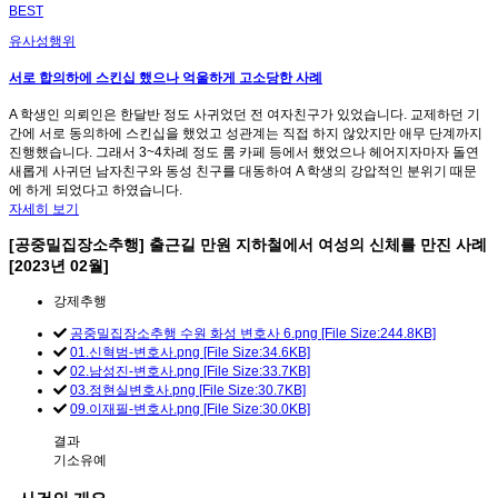
BEST
유사성행위
서로 합의하에 스킨십 했으나 억울하게 고소당한 사례
A 학생인 의뢰인은 한달반 정도 사귀었던 전 여자친구가 있었습니다. 교제하던 기
간에 서로 동의하에 스킨십을 했었고 성관계는 직접 하지 않았지만 애무 단계까지
진행했습니다. 그래서 3~4차례 정도 룸 카페 등에서 했었으나 헤어지자마자 돌연
새롭게 사귀던 남자친구와 동성 친구를 대동하여 A 학생의 강압적인 분위기 때문
에 하게 되었다고 하였습니다.
자세히 보기
[공중밀집장소추행] 출근길 만원 지하철에서 여성의 신체를 만진 사례
[2023년 02월]
강제추행
공중밀집장소추행 수원 화성 변호사 6.png [File Size:244.8KB]
01.신혁범-변호사.png [File Size:34.6KB]
02.남성진-변호사.png [File Size:33.7KB]
03.정현실변호사.png [File Size:30.7KB]
09.이재필-변호사.png [File Size:30.0KB]
결과
기소유예