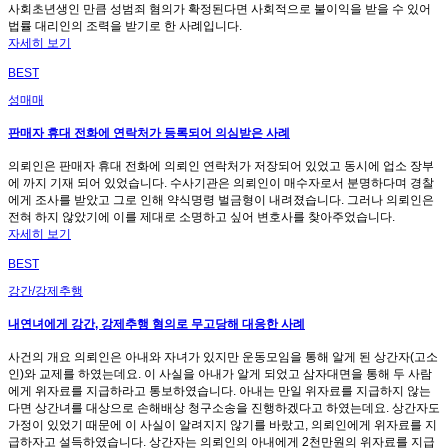
사회초년생인 만큼 성범죄 혐의가 확정된다면 사회적으로 불이익을 받을 수 있어
법률 대리인의 조력을 받기로 한 사례입니다.
자세히 보기
BEST
성매매
판매자 휴대 전화에 연락처가 등록되어 의심받은 사례
의뢰인은 판매자 휴대 전화에 의뢰인 연락처가 저장되어 있었고 동시에 업소 장부
에 까지 기재 되어 있었습니다. 수사기관은 의뢰인이 매수자로서 분명하다며 경찰
에게 조사를 받았고 그로 인해 약식명령 벌금형이 내려졌습니다. 그러나 의뢰인은
전혀 하지 않았기에 이를 제대로 소명하고 싶어 변호사를 찾아주었습니다.
자세히 보기
BEST
강간/강제추행
내연녀에게 강간, 강제추행 혐의로 무고당해 대응한 사례
사건의 개요 의뢰인은 아내와 자녀가 있지만 운동모임을 통해 알게 된 상간자(고소
인)와 교제를 하였는데요. 이 사실을 아내가 알게 되었고 삼자대면을 통해 두 사람
에게 위자료를 지급하라고 통보하였습니다. 아내는 만일 위자료를 지급하지 않는
다면 상간녀를 대상으로 손해배상 청구소송을 진행하겠다고 하였는데요. 상간자도
가정이 있었기 때문에 이 사실이 알려지지 않기를 바랐고, 의뢰인에게 위자료를 지
급하자고 설득하였습니다. 상간자는 의뢰인의 아내에게 2천만원의 위자료를 지급