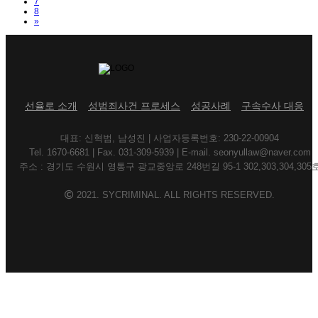
7
8
Next
»
선율로 소개
성범죄사건 프로세스
성공사례
구속수사 대응
대표: 신혁범, 남성진 | 사업자등록번호: 230-22-00904
Tel. 1670-6681 | Fax. 031-309-5939 | E-mail. seonyullaw@naver.com
주소 : 경기도 수원시 영통구 광교중앙로 248번길 95-1 302,303,304,305
2021. SYCRIMINAL. ALL RIGHTS RESERVED.