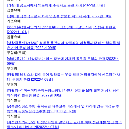
[카촬죄] 공모자에서 억울하게 주동자로 몰린 사례 [2022년 11월]
집행유예
[성매매] 상습적으로 세차례 업소를 방문한 피의자 사례 [2022년 10월]
기소유예
[준강제추행] 지인의 연인으로부터 고소당한 피고인 사례, 집행유예 판결
[2022년 10월]
집행유예
[성착취물제작+상해] 성병을 옮겼다며 상해죄와 아청물제작 배포 혐의를 받
은 사안 무죄 입증 [2022년 09월]
무혐의(무죄)
[성매매] 개인 신상정보가 업소 장부에 기재된 공무원 무혐의 판결 [2022년
09월]
무혐의
[카촬죄] 레깅스와 같이 몸에 달라붙는 옷을 착용한 피해자에게 신고당한 사
례, 무혐의 판결 [2022년 08월]
무혐의
[카촬죄+성적목적다중이용장소침입] 타인의 신체를 몰래 촬영한 성인 남성,
약식명령 벌금형 판결 [2022년 08월]
약식벌금
[공중밀집장소추행] 출퇴근길 대중교통 버스에서 옆 자리에 앉은 여성을 추
행하여 공중밀집장소추행 혐의 [2022년 07월]
약식벌금
[미성년자의제강간] 미성년자임을 알면서도 교제를 하여 성관계를 맺고 혐의
를 받게 된 H씨 사안[2022년 07월]