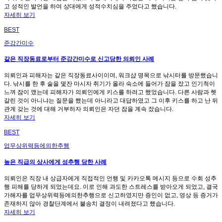
고 성적인 발언을 하여 상대에게 성적수치심을 주었다고 했습니다.
자세히 보기
BEST
준강간미수
같은 직장동료로부터 준강간미수로 신고당한 의뢰인 사례
의뢰인과 피해자는 같은 직장동료사이이며, 워크샵 명목으로 낚시터를 방문했습니
다. 낚시를 한 후 술을 몇잔 마시자 취기가 올라 숙소에 들어가 잠을 잤고 인기척이
느껴 잠이 깼는데 피해자가 의뢰인에게 키스를 하려고 했었습니다. 다른 사람과 헷
갈린 것이 아니냐는 질문을 했는데 아니라고 대답하였고 그 이후 키스를 하고 난 뒤
관계 갖는 것에 대해 거부하자 의뢰인은 자던 잠을 계속 잤습니다.
자세히 보기
BEST
업무상위력등에의한추행
높은 직급의 상사에게 성추행 당한 사례
의뢰인은 직장 내 상급자에게 직접적인 언행 및 카카오톡 메시지 등으로 수회 성추
행 피해를 당하게 되었는데요. 이로 인해 과도한 스트레스를 받아오게 되었고, 결국
가해자를 업무상위력등에의한추행으로 신고하였지만 증인이 없고, 영상 등 증거가
존재하지 않아 경찰단계에서 불송치 결정이 내려졌다고 했습니다.
자세히 보기