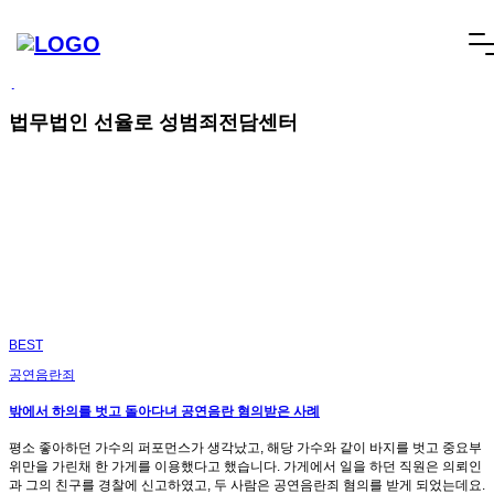
빠른상담
네이버톡톡
텔레그램
빠른상담 1670-6681
네이버톡톡
텔레그램
메
SCROLL DOWN
뉴
건
너
법무법인 선율로 성범죄전담센터
뛰
기
BEST
공연음란죄
밖에서 하의를 벗고 돌아다녀 공연음란 혐의받은 사례
평소 좋아하던 가수의 퍼포먼스가 생각났고, 해당 가수와 같이 바지를 벗고 중요부
위만을 가린채 한 가게를 이용했다고 했습니다. 가게에서 일을 하던 직원은 의뢰인
과 그의 친구를 경찰에 신고하였고, 두 사람은 공연음란죄 혐의를 받게 되었는데요.