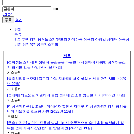
Editor
닫기
전체
분류
강제추행
강간
음란물소지/유포죄
카메라등 이용죄
아청법
성매매
아동성
범죄
성적목적공공장소침입
제목
[성착취물소지죄] 미성년자 음란물을 다운받아 시청하여 아청법 성착취물소
지 혐의를 받은 사안 [2023년 02월]
기소유예
[공중밀집장소추행] 출근길 만원 지하철에서 여성의 신체를 만진 사례 [2023
년 02월]
기소유예
[성매매] 외로움을 해결하려 불법 성매매 업소를 방문한 사례 [2022년 11월]
기소유예
[미성년자간음] 알고보니 미성년자 였던 여자친구, 미성년자의제강간 혐의를
받아 억울함을 호소한 사안 [2022년 11월]
무혐의
[준유사강간] 지인의 집들이 술자리에서 충동적으로 술에 취한 여성에게 실
수를 범하여 유사강간혐의를 받은 사안 [2022년 09월]
집행유예