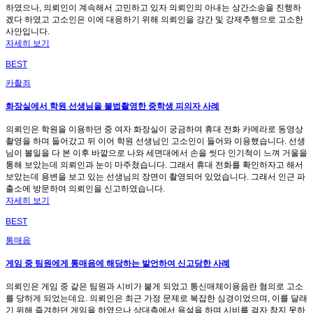
하였으나, 의뢰인이 계속해서 고민하고 있자 의뢰인의 아내는 상간소송을 진행하
겠다 하였고 고소인은 이에 대응하기 위해 의뢰인을 강간 및 강제추행으로 고소한
사안입니다.
자세히 보기
BEST
카촬죄
화장실에서 학원 선생님을 불법촬영한 중학생 피의자 사례
의뢰인은 학원을 이용하던 중 여자 화장실이 궁금하여 휴대 전화 카메라로 동영상
촬영을 하며 들어갔고 뒤 이어 학원 선생님인 고소인이 들어와 이용했습니다. 선생
님이 볼일을 다 본 이후 바깥으로 나와 세면대에서 손을 씻다 인기척이 느껴 거울을
통해 보았는데 의뢰인과 눈이 마주쳤습니다. 그래서 휴대 전화를 확인하자고 해서
보았는데 용변을 보고 있는 선생님의 장면이 촬영되어 있었습니다. 그래서 인근 파
출소에 방문하여 의뢰인을 신고하였습니다.
자세히 보기
BEST
통매음
게임 중 팀원에게 통매음에 해당하는 발언하여 신고당한 사례
의뢰인은 게임 중 같은 팀원과 시비가 붙게 되었고 통신매체이용음란 혐의로 고소
를 당하게 되었는데요. 의뢰인은 최근 가정 문제로 복잡한 심경이었으며, 이를 달래
기 위해 즐겨하던 게임을 하였으나 상대측에서 욕설을 하며 시비를 걸자 참지 못하