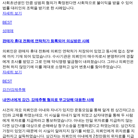
사회초년생인 만큼 성범죄 혐의가 확정된다면 사회적으로 불이익을 받을 수 있어
법률 대리인의 조력을 받기로 한 사례입니다.
자세히 보기
BEST
성매매
판매자 휴대 전화에 연락처가 등록되어 의심받은 사례
의뢰인은 판매자 휴대 전화에 의뢰인 연락처가 저장되어 있었고 동시에 업소 장부
에 까지 기재 되어 있었습니다. 수사기관은 의뢰인이 매수자로서 분명하다며 경찰
에게 조사를 받았고 그로 인해 약식명령 벌금형이 내려졌습니다. 그러나 의뢰인은
전혀 하지 않았기에 이를 제대로 소명하고 싶어 변호사를 찾아주었습니다.
자세히 보기
BEST
강간/강제추행
내연녀에게 강간, 강제추행 혐의로 무고당해 대응한 사례
사건의 개요 의뢰인은 아내와 자녀가 있지만 운동모임을 통해 알게 된 상간자(고소
인)와 교제를 하였는데요. 이 사실을 아내가 알게 되었고 삼자대면을 통해 두 사람
에게 위자료를 지급하라고 통보하였습니다. 아내는 만일 위자료를 지급하지 않는
다면 상간녀를 대상으로 손해배상 청구소송을 진행하겠다고 하였는데요. 상간자도
가정이 있었기 때문에 이 사실이 알려지지 않기를 바랐고, 의뢰인에게 위자료를 지
급하자고 설득하였습니다. 상간자는 의뢰인의 아내에게 2천만원의 위자료를 지급