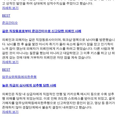
고 성적인 발언을 하여 상대에게 성적수치심을 주었다고 했습니다.
자세히 보기
BEST
준강간미수
같은 직장동료로부터 준강간미수로 신고당한 의뢰인 사례
의뢰인과 피해자는 같은 직장동료사이이며, 워크샵 명목으로 낚시터를 방문했습니
다. 낚시를 한 후 술을 몇잔 마시자 취기가 올라 숙소에 들어가 잠을 잤고 인기척이
느껴 잠이 깼는데 피해자가 의뢰인에게 키스를 하려고 했었습니다. 다른 사람과 헷
갈린 것이 아니냐는 질문을 했는데 아니라고 대답하였고 그 이후 키스를 하고 난 뒤
관계 갖는 것에 대해 거부하자 의뢰인은 자던 잠을 계속 잤습니다.
자세히 보기
BEST
업무상위력등에의한추행
높은 직급의 상사에게 성추행 당한 사례
의뢰인은 직장 내 상급자에게 직접적인 언행 및 카카오톡 메시지 등으로 수회 성추
행 피해를 당하게 되었는데요. 이로 인해 과도한 스트레스를 받아오게 되었고, 결국
가해자를 업무상위력등에의한추행으로 신고하였지만 증인이 없고, 영상 등 증거가
존재하지 않아 경찰단계에서 불송치 결정이 내려졌다고 했습니다.
자세히 보기