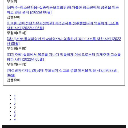
무혐의
[성매수+청소년간음+실종아동보호법위반] 가출한 청소년에게 금원을 제공
하고 맺은 관계 [2022년 06월]
집행유예
[13세미만미성년자유사성행위] 미성년자를 성추행했다며 억울하게 고소를
당한 사안 [2022년 06월]
무혐의(무죄)
[강간] 서로 동의하였던 만남이었으나 억울하게 강간 고소를 당한 사안 [2022
년 05월]
무혐의(무죄)
[강제추행] 술집에서 복도를 지나다 억울하게 여성으로부터 강제추행 고소를
당한 사례 [2022년 05월]
무혐의(무죄)
[미성년자의제강간] 상대 부모님의 신고로 경찰 연락을 받은 사안 [2022년
04월]
집행유예
Previous
«
4
5
6
7
8
Next
»