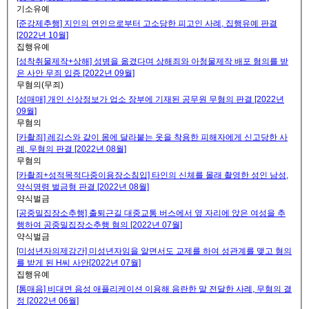
기소유예
[준강제추행] 지인의 연인으로부터 고소당한 피고인 사례, 집행유예 판결
[2022년 10월]
집행유예
[성착취물제작+상해] 성병을 옮겼다며 상해죄와 아청물제작 배포 혐의를 받
은 사안 무죄 입증 [2022년 09월]
무혐의(무죄)
[성매매] 개인 신상정보가 업소 장부에 기재된 공무원 무혐의 판결 [2022년
09월]
무혐의
[카촬죄] 레깅스와 같이 몸에 달라붙는 옷을 착용한 피해자에게 신고당한 사
례, 무혐의 판결 [2022년 08월]
무혐의
[카촬죄+성적목적다중이용장소침입] 타인의 신체를 몰래 촬영한 성인 남성,
약식명령 벌금형 판결 [2022년 08월]
약식벌금
[공중밀집장소추행] 출퇴근길 대중교통 버스에서 옆 자리에 앉은 여성을 추
행하여 공중밀집장소추행 혐의 [2022년 07월]
약식벌금
[미성년자의제강간] 미성년자임을 알면서도 교제를 하여 성관계를 맺고 혐의
를 받게 된 H씨 사안[2022년 07월]
집행유예
[통매음] 비대면 음성 애플리케이션 이용해 음란한 말 전달한 사례, 무혐의 결
정 [2022년 06월]