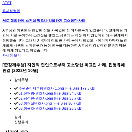
BEST
유사성행위
서로 합의하에 스킨십 했으나 억울하게 고소당한 사례
A 학생인 의뢰인은 한달반 정도 사귀었던 전 여자친구가 있었습니다. 교제하던 기
간에 서로 동의하에 스킨십을 했었고 성관계는 직접 하지 않았지만 애무 단계까지
진행했습니다. 그래서 3~4차례 정도 룸 카페 등에서 했었으나 헤어지자마자 돌연
새롭게 사귀던 남자친구와 동성 친구를 대동하여 A 학생의 강압적인 분위기 때문
에 하게 되었다고 하였습니다.
자세히 보기
[준강제추행] 지인의 연인으로부터 고소당한 피고인 사례, 집행유예
판결 [2022년 10월]
강제추행
수원준강제추행변호사 1.png [File Size:179.3KB]
01.신혁범-변호사.png [File Size:34.6KB]
02.남성진-변호사.png [File Size:33.7KB]
03.정현실변호사.png [File Size:30.7KB]
08.정윤호-변호사.png [File Size:26.3KB]
결과
집행유예