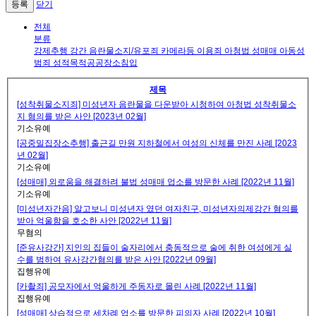
닫기
전체
분류
강제추행
강간
음란물소지/유포죄
카메라등 이용죄
아청법
성매매
아동성
범죄
성적목적공공장소침입
제목
[성착취물소지죄] 미성년자 음란물을 다운받아 시청하여 아청법 성착취물소
지 혐의를 받은 사안 [2023년 02월]
기소유예
[공중밀집장소추행] 출근길 만원 지하철에서 여성의 신체를 만진 사례 [2023
년 02월]
기소유예
[성매매] 외로움을 해결하려 불법 성매매 업소를 방문한 사례 [2022년 11월]
기소유예
[미성년자간음] 알고보니 미성년자 였던 여자친구, 미성년자의제강간 혐의를
받아 억울함을 호소한 사안 [2022년 11월]
무혐의
[준유사강간] 지인의 집들이 술자리에서 충동적으로 술에 취한 여성에게 실
수를 범하여 유사강간혐의를 받은 사안 [2022년 09월]
집행유예
[카촬죄] 공모자에서 억울하게 주동자로 몰린 사례 [2022년 11월]
집행유예
[성매매] 상습적으로 세차례 업소를 방문한 피의자 사례 [2022년 10월]