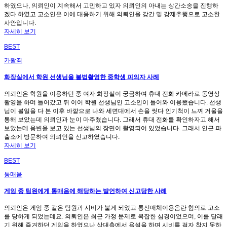
하였으나, 의뢰인이 계속해서 고민하고 있자 의뢰인의 아내는 상간소송을 진행하
겠다 하였고 고소인은 이에 대응하기 위해 의뢰인을 강간 및 강제추행으로 고소한
사안입니다.
자세히 보기
BEST
카촬죄
화장실에서 학원 선생님을 불법촬영한 중학생 피의자 사례
의뢰인은 학원을 이용하던 중 여자 화장실이 궁금하여 휴대 전화 카메라로 동영상
촬영을 하며 들어갔고 뒤 이어 학원 선생님인 고소인이 들어와 이용했습니다. 선생
님이 볼일을 다 본 이후 바깥으로 나와 세면대에서 손을 씻다 인기척이 느껴 거울을
통해 보았는데 의뢰인과 눈이 마주쳤습니다. 그래서 휴대 전화를 확인하자고 해서
보았는데 용변을 보고 있는 선생님의 장면이 촬영되어 있었습니다. 그래서 인근 파
출소에 방문하여 의뢰인을 신고하였습니다.
자세히 보기
BEST
통매음
게임 중 팀원에게 통매음에 해당하는 발언하여 신고당한 사례
의뢰인은 게임 중 같은 팀원과 시비가 붙게 되었고 통신매체이용음란 혐의로 고소
를 당하게 되었는데요. 의뢰인은 최근 가정 문제로 복잡한 심경이었으며, 이를 달래
기 위해 즐겨하던 게임을 하였으나 상대측에서 욕설을 하며 시비를 걸자 참지 못하