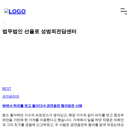
빠른상담
네이버톡톡
텔레그램
빠른상담 1670-6681
네이버톡톡
텔레그램
메
SCROLL DOWN
뉴
건
너
법무법인 선율로 성범죄전담센터
뛰
기
BEST
공연음란죄
밖에서 하의를 벗고 돌아다녀 공연음란 혐의받은 사례
평소 좋아하던 가수의 퍼포먼스가 생각났고, 해당 가수와 같이 바지를 벗고 중요부
위만을 가린채 한 가게를 이용했다고 했습니다. 가게에서 일을 하던 직원은 의뢰인
과 그의 친구를 경찰에 신고하였고, 두 사람은 공연음란죄 혐의를 받게 되었는데요.