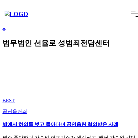
빠른상담
네이버톡톡
텔레그램
빠른상담 1670-6681
네이버톡톡
텔레그램
메
SCROLL DOWN
뉴
건
너
법무법인 선율로 성범죄전담센터
뛰
기
BEST
공연음란죄
밖에서 하의를 벗고 돌아다녀 공연음란 혐의받은 사례
평소 좋아하던 가수의 퍼포먼스가 생각났고, 해당 가수와 같이