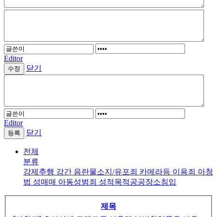
Editor
닫기
Editor
닫기
전체
분류
강제추행
강간
음란물소지/유포죄
카메라등 이용죄
아청
법
성매매
아동성범죄
성적목적공공장소침입
제목