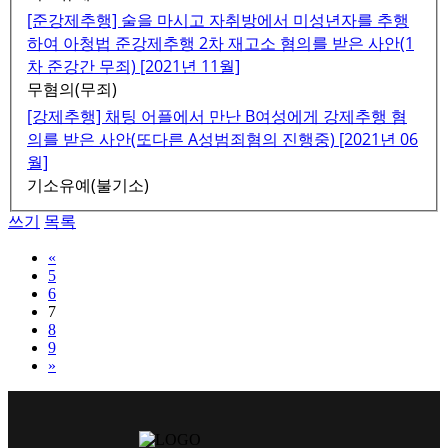
[준강제추행] 술을 마시고 자취방에서 미성년자를 추행
하여 아청법 준강제추행 2차 재고소 혐의를 받은 사안(1
차 준강간 무죄) [2021년 11월]
무혐의(무죄)
[강제추행] 채팅 어플에서 만난 B여성에게 강제추행 혐
의를 받은 사안(또다른 A성범죄혐의 진행중) [2021년 06
월]
기소유예(불기소)
쓰기
목록
Previous
«
5
6
7
8
9
Next
»