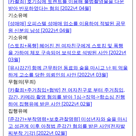
[카촬죄] 호기심에 토렌트를 이용해 불법촬영물을 다운
받아 반포하였다는 혐의 [2022년 04월]
기소유예
[성매매] 오피스텔 성매매 업소를 이용하여 적발된 공무
원 신분의 남성 [2022년 04월]
기소유예
[스토킹+폭행] 헤어진 전 여자친구에게 스토킹 및 폭행
을 가하여 체포 구속되어 보석으로 석방된 사안 [2022년
03월]
[유사강간] 함께 근무하던 동료와 술을 마시고 난 뒤 억울
하게 고소를 당한 의뢰인의 사안 [2022년 03월]
무혐의(무죄)
[카촬죄+주거침입+협박] 전 여자친구로 부터 주거침입,
강간, 카메라 촬영 혐의를 받아 1심->징역->항소심 진행
하여 집행유예 받은 사안 [2022년 02월]
집행유예
[준강간+부착명령+보호관찰명령] 미성년자와 술을 마시
고 성관계 이후 아청법 준강간 혐의를 받은 사안(전자발
찌부착 기각) [2022년 02월]