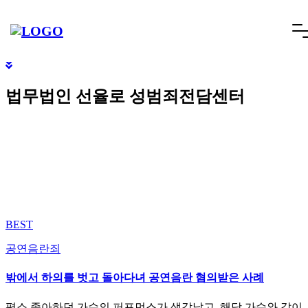
빠른상담
네이버톡톡
텔레그램
빠른상담 1670-6681
네이버톡톡
텔레그램
메
SCROLL DOWN
뉴
건
너
법무법인 선율로 성범죄전담센터
뛰
기
BEST
공연음란죄
밖에서 하의를 벗고 돌아다녀 공연음란 혐의받은 사례
평소 좋아하던 가수의 퍼포먼스가 생각났고, 해당 가수와 같이