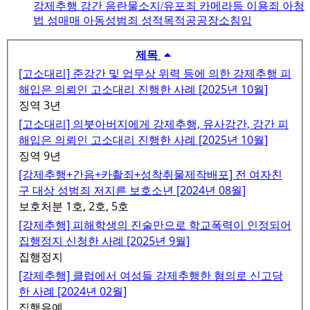
강제추행
강간
음란물소지/유포죄
카메라등 이용죄
아청
법
성매매
아동성범죄
성적목적공공장소침입
제목
[고소대리] 준강간 및 업무상 위력 등에 의한 강제추행 피
해입은 의뢰인 고소대리 진행한 사례 [2025년 10월]
징역 3년
[고소대리] 의붓아버지에게 강제추행, 유사강간, 강간 피
해입은 의뢰인 고소대리 진행한 사례 [2025년 10월]
징역 9년
[강제추행+간음+카촬죄+성착취물제작배포] 전 여자친
구 대상 성범죄 저지른 보호소년 [2024년 08월]
보호처분 1호, 2호, 5호
[강제추행] 피해학생의 진술만으로 학교폭력이 인정되어
집행정지 신청한 사례 [2025년 9월]
집행정지
[강제추행] 클럽에서 여성들 강제추행한 혐의로 신고당
한 사례 [2024년 02월]
집행유예