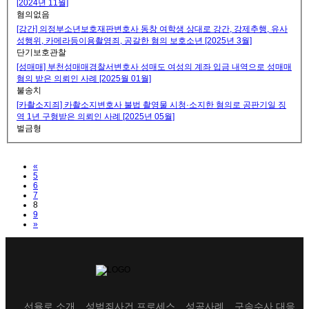
[2024년 11월]
혐의없음
[강간] 의정부소년보호재판변호사 동창 여학생 상대로 강간, 강제추행, 유사
성행위, 카메라등이용촬영죄, 공갈한 혐의 보호소년 [2025년 3월]
단기보호관찰
[성매매] 부천성매매경찰서변호사 성매도 여성의 계좌 입금 내역으로 성매매
혐의 받은 의뢰인 사례 [2025월 01월]
불송치
[카촬소지죄] 카촬소지변호사 불법 촬영물 시청·소지한 혐의로 공판기일 징
역 1년 구형받은 의뢰인 사례 [2025년 05월]
벌금형
Previous
«
5
6
7
8
9
Next
»
선율로 소개
성범죄사건 프로세스
성공사례
구속수사 대응