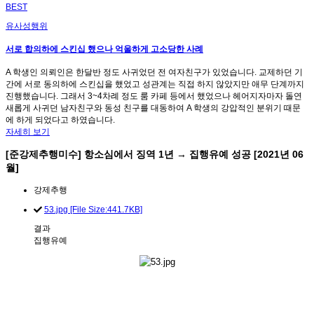
BEST
유사성행위
서로 합의하에 스킨십 했으나 억울하게 고소당한 사례
A 학생인 의뢰인은 한달반 정도 사귀었던 전 여자친구가 있었습니다. 교제하던 기
간에 서로 동의하에 스킨십을 했었고 성관계는 직접 하지 않았지만 애무 단계까지
진행했습니다. 그래서 3~4차례 정도 룸 카페 등에서 했었으나 헤어지자마자 돌연
새롭게 사귀던 남자친구와 동성 친구를 대동하여 A 학생의 강압적인 분위기 때문
에 하게 되었다고 하였습니다.
자세히 보기
[준강제추행미수] 항소심에서 징역 1년 → 집행유예 성공 [2021년 06
월]
강제추행
53.jpg [File Size:441.7KB]
결과
집행유예