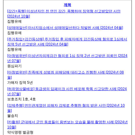
제목
[강간+폭행] 미성년자인 전 연인 강간, 폭행하여 징역형 선고받았던 사안
[2024년 10월]
집행유예
[성매매알선] 마사지업소에서 성매매알선하다 적발된 사례 [2024년 04월]
집행유예
[주거침입+강간등상해] 주거침입 후 피해자에게 강간등상해 혐의로 1심에서
징역 5년 선고받은 사례 [2024년 04월]
집행유예
[아청법위반] 미성년자의제강간 혐의로 1심 징역 2년 선고받은 의뢰인 [2024
년 07월]
원심파기
[아청법위반] 친족에게 성범죄 피해당해 대리고소 진행한 사례 [2024년 08
월]
가해자 징역 5년
[허위영상물배포] 동급생의 딥페이크 사진 배포해 학폭 신고당한 사례 [2024
년 07월]
보호조치 1호, 4호
[강제추행] 연인관계였던 피해자 강제로 추행한 혐의 받은 사안 [2024년 10
월]
불송치
[카촬죄] 군대에서 군인 동료들이 용변보는 모습을 몰래 촬영한 사례 [2024년
10월]
약식명령 벌금형