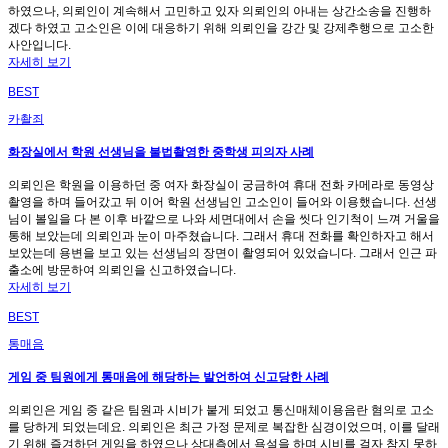
하였으나, 의뢰인이 계속해서 고민하고 있자 의뢰인의 아내는 상간소송을 진행하
겠다 하였고 고소인은 이에 대응하기 위해 의뢰인을 강간 및 강제추행으로 고소한
사안입니다.
자세히 보기
BEST
카촬죄
화장실에서 학원 선생님을 불법촬영한 중학생 피의자 사례
의뢰인은 학원을 이용하던 중 여자 화장실이 궁금하여 휴대 전화 카메라로 동영상
촬영을 하며 들어갔고 뒤 이어 학원 선생님인 고소인이 들어와 이용했습니다. 선생
님이 볼일을 다 본 이후 바깥으로 나와 세면대에서 손을 씻다 인기척이 느껴 거울을
통해 보았는데 의뢰인과 눈이 마주쳤습니다. 그래서 휴대 전화를 확인하자고 해서
보았는데 용변을 보고 있는 선생님의 장면이 촬영되어 있었습니다. 그래서 인근 파
출소에 방문하여 의뢰인을 신고하였습니다.
자세히 보기
BEST
통매음
게임 중 팀원에게 통매음에 해당하는 발언하여 신고당한 사례
의뢰인은 게임 중 같은 팀원과 시비가 붙게 되었고 통신매체이용음란 혐의로 고소
를 당하게 되었는데요. 의뢰인은 최근 가정 문제로 복잡한 심경이었으며, 이를 달래
기 위해 즐겨하던 게임을 하였으나 상대측에서 욕설을 하며 시비를 걸자 참지 못하