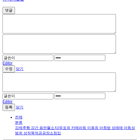
댓글
Editor
닫기
Editor
닫기
전체
분류
강제추행
강간
음란물소지/유포죄
카메라등 이용죄
아청법
성매매
아동성
범죄
성적목적공공장소침입