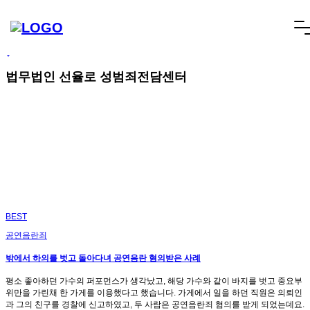
빠른상담
네이버톡톡
텔레그램
빠른상담 1670-6681
네이버톡톡
텔레그램
메
SCROLL DOWN
뉴
건
너
법무법인 선율로 성범죄전담센터
뛰
기
BEST
공연음란죄
밖에서 하의를 벗고 돌아다녀 공연음란 혐의받은 사례
평소 좋아하던 가수의 퍼포먼스가 생각났고, 해당 가수와 같이 바지를 벗고 중요부
위만을 가린채 한 가게를 이용했다고 했습니다. 가게에서 일을 하던 직원은 의뢰인
과 그의 친구를 경찰에 신고하였고, 두 사람은 공연음란죄 혐의를 받게 되었는데요.