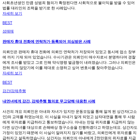
사회초년생인 만큼 성범죄 혐의가 확정된다면 사회적으로 불이익을 받을 수 있어
법률 대리인의 조력을 받기로 한 사례입니다.
자세히 보기
BEST
성매매
판매자 휴대 전화에 연락처가 등록되어 의심받은 사례
의뢰인은 판매자 휴대 전화에 의뢰인 연락처가 저장되어 있었고 동시에 업소 장부
에 까지 기재 되어 있었습니다. 수사기관은 의뢰인이 매수자로서 분명하다며 경찰
에게 조사를 받았고 그로 인해 약식명령 벌금형이 내려졌습니다. 그러나 의뢰인은
전혀 하지 않았기에 이를 제대로 소명하고 싶어 변호사를 찾아주었습니다.
자세히 보기
BEST
강간/강제추행
내연녀에게 강간, 강제추행 혐의로 무고당해 대응한 사례
사건의 개요 의뢰인은 아내와 자녀가 있지만 운동모임을 통해 알게 된 상간자(고소
인)와 교제를 하였는데요. 이 사실을 아내가 알게 되었고 삼자대면을 통해 두 사람
에게 위자료를 지급하라고 통보하였습니다. 아내는 만일 위자료를 지급하지 않는
다면 상간녀를 대상으로 손해배상 청구소송을 진행하겠다고 하였는데요. 상간자도
가정이 있었기 때문에 이 사실이 알려지지 않기를 바랐고, 의뢰인에게 위자료를 지
급하자고 설득하였습니다. 상간자는 의뢰인의 아내에게 2천만원의 위자료를 지급