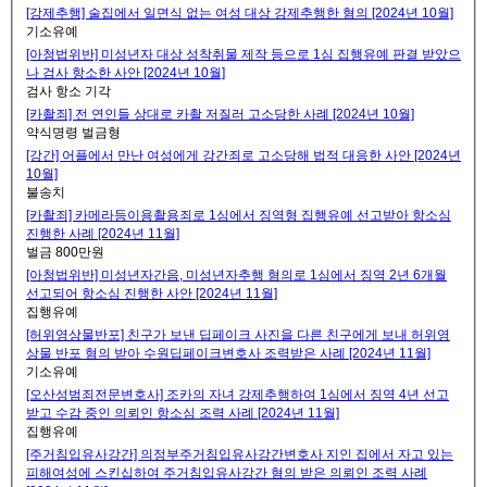
[강제추행] 술집에서 일면식 없는 여성 대상 강제추행한 혐의 [2024년 10월]
기소유예
[아청법위반] 미성년자 대상 성착취물 제작 등으로 1심 집행유예 판결 받았으
나 검사 항소한 사안 [2024년 10월]
검사 항소 기각
[카촬죄] 전 연인들 상대로 카촬 저질러 고소당한 사례 [2024년 10월]
약식명령 벌금형
[강간] 어플에서 만난 여성에게 강간죄로 고소당해 법적 대응한 사안 [2024년
10월]
불송치
[카촬죄] 카메라등이용촬용죄로 1심에서 징역형 집행유예 선고받아 항소심
진행한 사례 [2024년 11월]
벌금 800만원
[아청법위반] 미성년자간음, 미성년자추행 혐의로 1심에서 징역 2년 6개월
선고되어 항소심 진행한 사안 [2024년 11월]
집행유예
[허위영상물반포] 친구가 보낸 딥페이크 사진을 다른 친구에게 보내 허위영
상물 반포 혐의 받아 수원딥페이크변호사 조력받은 사례 [2024년 11월]
기소유예
[오산성범죄전문변호사] 조카의 자녀 강제추행하여 1심에서 징역 4년 선고
받고 수감 중인 의뢰인 항소심 조력 사례 [2024년 11월]
집행유예
[주거침입유사강간] 의정부주거침입유사강간변호사 지인 집에서 자고 있는
피해여성에 스킨십하여 주거침입유사강간 혐의 받은 의뢰인 조력 사례