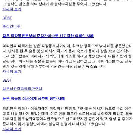
고 성적인 발언을 하여 상대에게 성적수치심을 주었다고 했습니다.
자세히 보기
BEST
준강간미수
같은 직장동료로부터 준강간미수로 신고당한 의뢰인 사례
의뢰인과 피해자는 같은 직장동료사이이며, 워크샵 명목으로 낚시터를 방문했습니
다. 낚시를 한 후 술을 몇잔 마시자 취기가 올라 숙소에 들어가 잠을 잤고 인기척이
느껴 잠이 깼는데 피해자가 의뢰인에게 키스를 하려고 했었습니다. 다른 사람과 헷
갈린 것이 아니냐는 질문을 했는데 아니라고 대답하였고 그 이후 키스를 하고 난 뒤
관계 갖는 것에 대해 거부하자 의뢰인은 자던 잠을 계속 잤습니다.
자세히 보기
BEST
업무상위력등에의한추행
높은 직급의 상사에게 성추행 당한 사례
의뢰인은 직장 내 상급자에게 직접적인 언행 및 카카오톡 메시지 등으로 수회 성추
행 피해를 당하게 되었는데요. 이로 인해 과도한 스트레스를 받아오게 되었고, 결국
가해자를 업무상위력등에의한추행으로 신고하였지만 증인이 없고, 영상 등 증거가
존재하지 않아 경찰단계에서 불송치 결정이 내려졌다고 했습니다.
자세히 보기