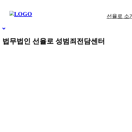
빠른상담
네이버톡톡
텔레그램
빠른상담 1670-6681
네이버톡톡
텔레그램
선율로 소
메
SCROLL DOWN
뉴
건
너
법무법인 선율로 성범죄전담센터
뛰
기