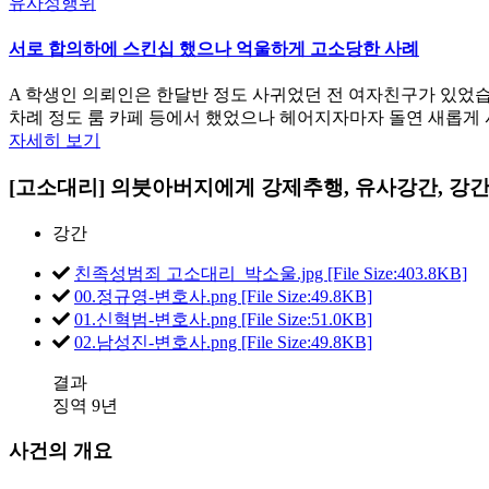
유사성행위
서로 합의하에 스킨십 했으나 억울하게 고소당한 사례
A 학생인 의뢰인은 한달반 정도 사귀었던 전 여자친구가 있었습
차례 정도 룸 카페 등에서 했었으나 헤어지자마자 돌연 새롭게
자세히 보기
[고소대리] 의붓아버지에게 강제추행, 유사강간, 강간 
강간
친족성범죄 고소대리_박소울.jpg [File Size:403.8KB]
00.정규영-변호사.png [File Size:49.8KB]
01.신혁범-변호사.png [File Size:51.0KB]
02.남성진-변호사.png [File Size:49.8KB]
결과
징역 9년
사건의 개요