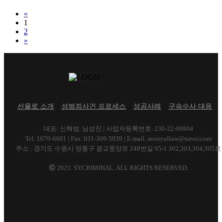
Previous
«
1
2
Next
»
선율로 소개
성범죄사건 프로세스
성공사례
구속수사 대응
대표: 신혁범, 남성진 | 사업자등록번호: 230-22-00904
Tel. 1670-6681 | Fax. 031-309-5939 | E-mail. seonyullaw@naver.com
주소 : 경기도 수원시 영통구 광교중앙로 248번길 95-1 302,303,304,305호
2021. SYCRIMINAL. ALL RIGHTS RESERVED.