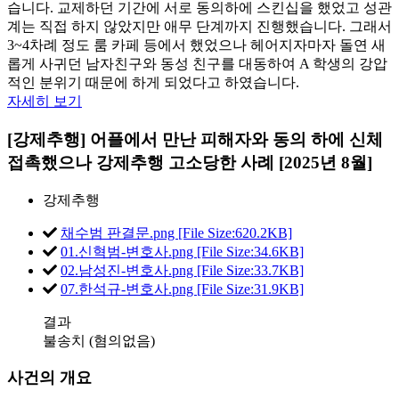
습니다. 교제하던 기간에 서로 동의하에 스킨십을 했었고 성관
계는 직접 하지 않았지만 애무 단계까지 진행했습니다. 그래서
3~4차례 정도 룸 카페 등에서 했었으나 헤어지자마자 돌연 새
롭게 사귀던 남자친구와 동성 친구를 대동하여 A 학생의 강압
적인 분위기 때문에 하게 되었다고 하였습니다.
자세히 보기
[강제추행] 어플에서 만난 피해자와 동의 하에 신체
접촉했으나 강제추행 고소당한 사례 [2025년 8월]
강제추행
채수범 판결문.png [File Size:620.2KB]
01.신혁범-변호사.png [File Size:34.6KB]
02.남성진-변호사.png [File Size:33.7KB]
07.한석규-변호사.png [File Size:31.9KB]
결과
불송치 (혐의없음)
사건의 개요