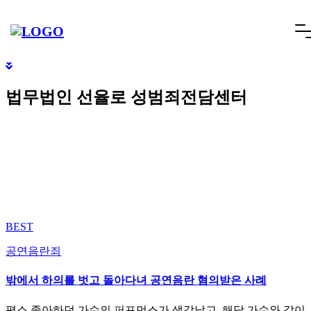
빠른상담
네이버톡톡
텔레그램
빠른상담 1670-6681
네이버톡톡
텔레그램
메
SCROLL DOWN
뉴
건
너
법무법인 선율로 성범죄전담센터
뛰
기
BEST
공연음란죄
밖에서 하의를 벗고 돌아다녀 공연음란 혐의받은 사례
평소 좋아하던 가수의 퍼포먼스가 생각났고, 해당 가수와 같이